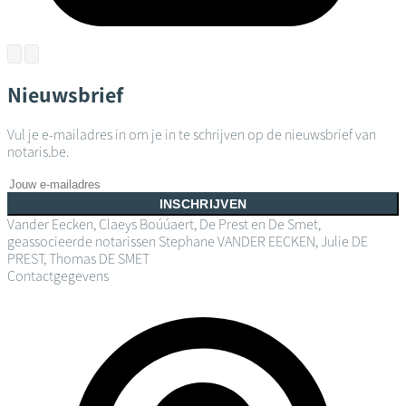
Nieuwsbrief
Vul je e-mailadres in om je in te schrijven op de nieuwsbrief van
notaris.be.
INSCHRIJVEN
Vander Eecken, Claeys Boúúaert, De Prest en De Smet,
geassocieerde notarissen
Stephane VANDER EECKEN, Julie DE
PREST, Thomas DE SMET
Contactgegevens