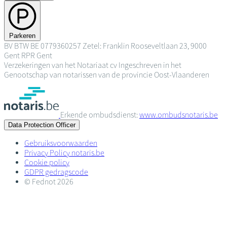
Parkeren
BV
BTW BE 0779360257
Zetel: Franklin Rooseveltlaan 23, 9000
Gent
RPR Gent
Verzekeringen van het Notariaat cv
Ingeschreven in het
Genootschap van notarissen van de provincie Oost-Vlaanderen
Erkende ombudsdienst:
www.ombudsnotaris.be
Data Protection Officer
Gebruiksvoorwaarden
Privacy Policy notaris.be
Cookie policy
GDPR gedragscode
© Fednot 2026